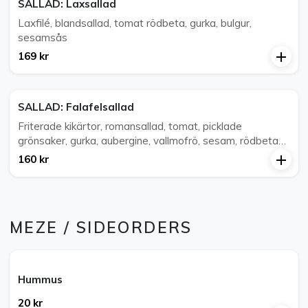
SALLAD: Laxsallad
Laxfilé, blandsallad, tomat rödbeta, gurka, bulgur,
sesamsås
169 kr
SALLAD: Falafelsallad
Friterade kikärtor, romansallad, tomat, picklade
grönsaker, gurka, aubergine, vallmofrö, sesam, rödbeta
och sesamsås.
160 kr
MEZE / SIDEORDERS
Hummus
20 kr