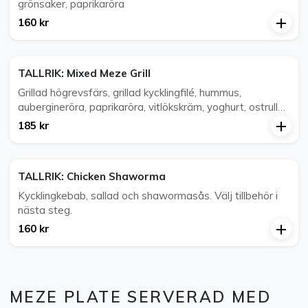
grönsaker, paprikaröra
160 kr
TALLRIK: Mixed Meze Grill
Grillad högrevsfärs, grillad kycklingfilé, hummus,
aubergineröra, paprikaröra, vitlökskräm, yoghurt, ostrulle,
falafel och tabbouli. Välj tillbehör i nästa steg.
185 kr
TALLRIK: Chicken Shaworma
Kycklingkebab, sallad och shawormasås. Välj tillbehör i
nästa steg.
160 kr
MEZE PLATE SERVERAD MED