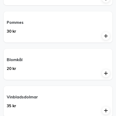
Pommes
30 kr
Blomkål
20 kr
Vinbladsdolmar
35 kr