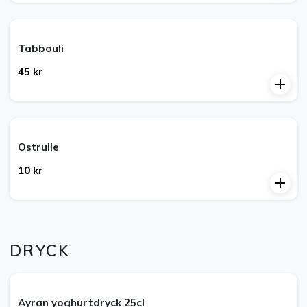
Tabbouli
45 kr
Ostrulle
10 kr
DRYCK
Ayran yoghurtdryck 25cl