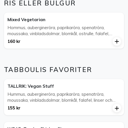
RIS ELLER BULGUR
Mixed Vegetarian
Hommus, aubergineröra, paprikaröra, spenatröra,
moussaka, vinbladsdolmar, blomkål, ostrulle, falafel,
yoghurt, tabbouli, lins och rismix.
160 kr
TABBOULIS FAVORITER
TALLRIK: Vegan Stuff
Hummus, aubergineröra, paprikaröra, spenatröra,
moussaka, vinbladsdolmar, blomkål, falafel, linser och
tabbouli.
155 kr