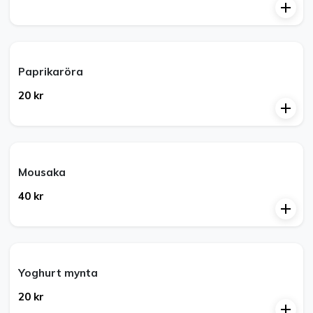
Paprikaröra
20 kr
Mousaka
40 kr
Yoghurt mynta
20 kr