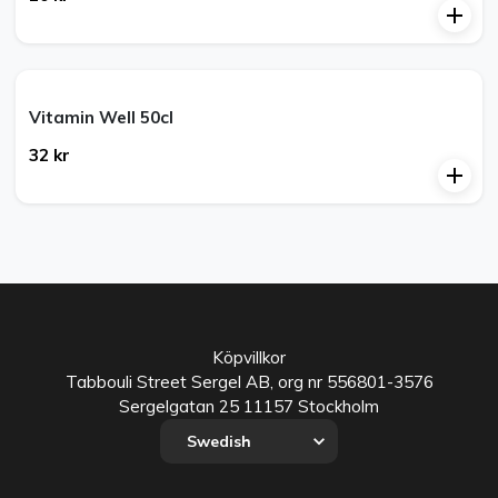
Vitamin Well 50cl
32 kr
Köpvillkor
Tabbouli Street Sergel AB
, org nr
556801-3576
Sergelgatan 25
11157
Stockholm
Swedish