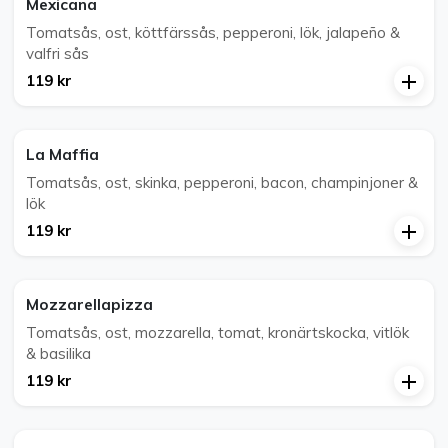
Mexicana
Tomatsås, ost, köttfärssås, pepperoni, lök, jalapeño &
valfri sås
119 kr
La Maffia
Tomatsås, ost, skinka, pepperoni, bacon, champinjoner &
lök
119 kr
Mozzarellapizza
Tomatsås, ost, mozzarella, tomat, kronärtskocka, vitlök
& basilika
119 kr