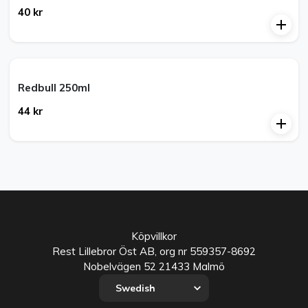
40 kr
Redbull 250ml
44 kr
Köpvillkor
Rest Lillebror Öst AB
, org nr
559357-8692
Nobelvägen 52
21433
Malmö
Swedish