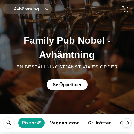
Avhämtning
Family Pub Nobel -
Avhämtning
EN BESTÄLLNINGSTJÄNST VIA ES ORDER
Se Öppettider
Pizzor🍕
Veganpizzor
Grillrätter
Grillr